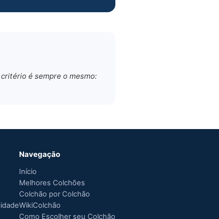
 critério é sempre o mesmo:
Navegação
Início
Melhores Colchões
Colchão por Colchão
cidade
WikiColchão
Como Escolher seu Colchão