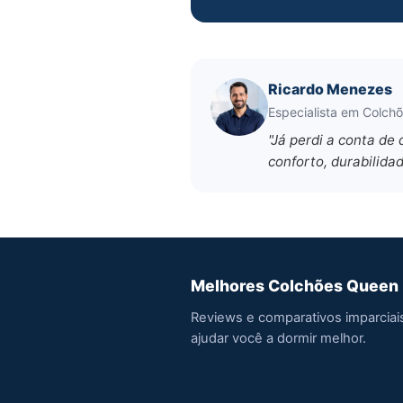
Ricardo Menezes
Especialista em Colch
"Já perdi a conta d
conforto, durabilidad
Melhores Colchões Queen
Reviews e comparativos imparciai
ajudar você a dormir melhor.