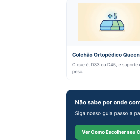
Colchão Ortopédico Queen
O que é, D33 ou D45, e suporte 
peso.
Não sabe por onde co
Siga nosso guia passo a pa
Ver Como Escolher seu 