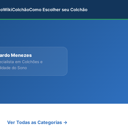
ão
WikiColchão
Como Escolher seu Colchão
cardo Menezes
ecialista em Colchões e
lidade do Sono
Ver Todas as Categorias →