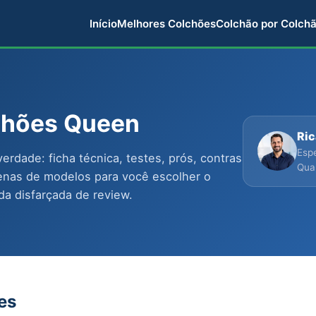
Início
Melhores Colchões
Colchão por Colch
chões Queen
Ri
Esp
rdade: ficha técnica, testes, prós, contras
Qua
zenas de modelos para você escolher o
a disfarçada de review.
es