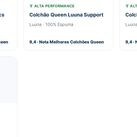
🏅 ALTA PERFORMANCE
🏅 A
cs
Colchão Queen Luuna Support
Colc
Luuna · 100% Espuma
Luuna
ueen
9,4 · Nota Melhores Colchões Queen
9,4 ·