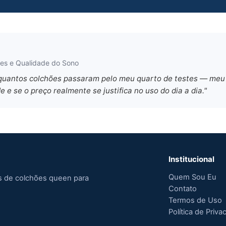
ões e Qualidade do Sono
e quantos colchões passaram pelo meu quarto de testes — meu
e e se o preço realmente se justifica no uso do dia a dia."
Institucional
Quem Sou Eu
s de colchões queen para
Contato
Termos de Uso
Política de Priva